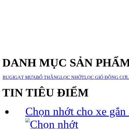
DANH MỤC SẢN PHẨ
BUGI
GẠT MƯA
BỐ THẮNG
LỌC NHỚT
LỌC GIÓ ĐỘNG CƠ
L
TIN TIÊU ĐIỂM
Chọn nhớt cho xe gắn 